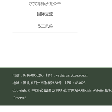
求实导师沙龙公告
国际交流
员工风采
电话：0716-8066260 邮箱：yyyl@yangtzeu.edu.cn
地址：湖北省荆州市荆秘路88号 邮编：434025
Copyright © 中国·必威(西汉姆联)官方网站-Officials Website 版权
Reserved