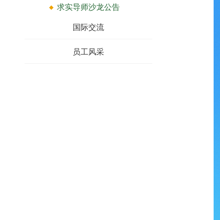
求实导师沙龙公告
国际交流
员工风采