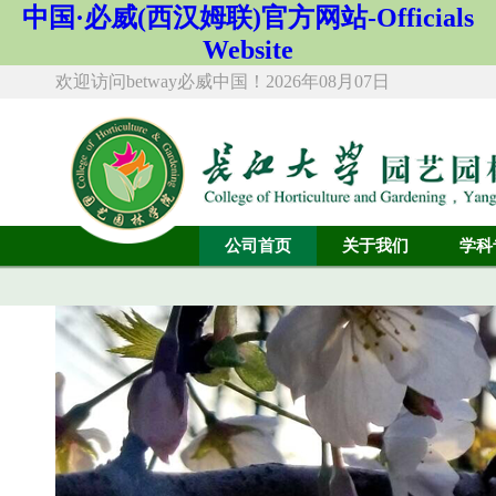
中国·必威(西汉姆联)官方网站-Officials
Website
欢迎访问betway必威中国！
2026年08月07日
公司首页
关于我们
学科