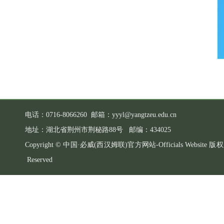
电话：0716-8066260 邮箱：yyyl@yangtzeu.edu.cn
地址：湖北省荆州市荆秘路88号 邮编：434025
Copyright © 中国·必威(西汉姆联)官方网站-Officials Website 版权
Reserved