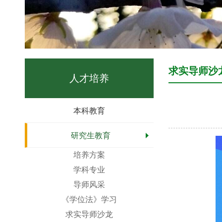
求实导师沙
人才培养
本科教育
研究生教育
培养方案
学科专业
导师风采
《学位法》学习
求实导师沙龙