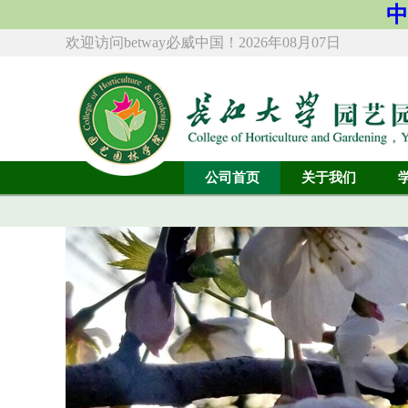
中
欢迎访问betway必威中国！
2026年08月07日
公司首页
关于我们