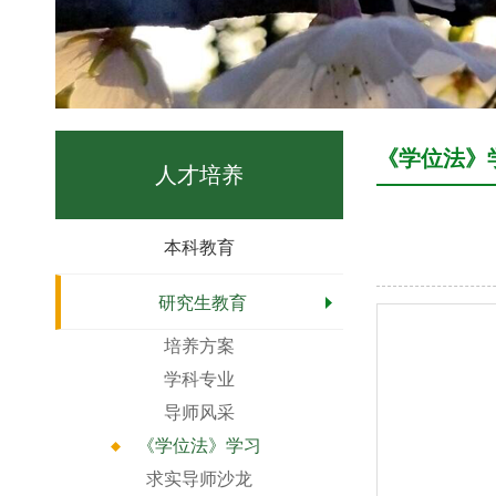
《学位法》
人才培养
本科教育
研究生教育
培养方案
学科专业
导师风采
《学位法》学习
求实导师沙龙