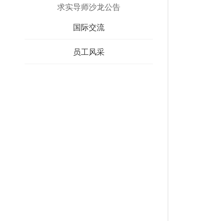
求实导师沙龙公告
国际交流
员工风采