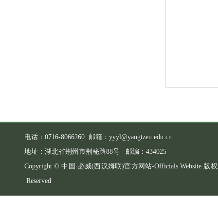
电话：0716-8066260 邮箱：yyyl@yangtzeu.edu.cn
地址：湖北省荆州市荆秘路88号 邮编：434025
Copyright © 中国·必威(西汉姆联)官方网站-Officials Website 版权
Reserved