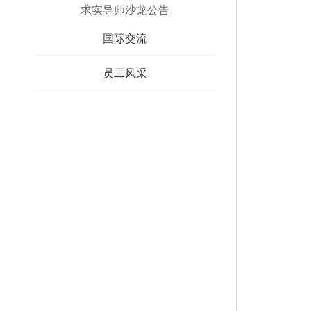
求实导师沙龙公告
国际交流
员工风采