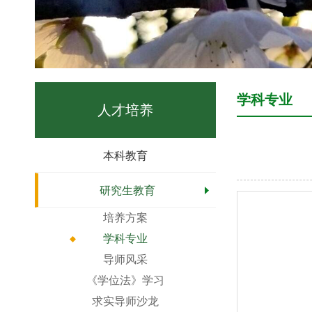
学科专业
人才培养
本科教育
研究生教育
培养方案
学科专业
导师风采
《学位法》学习
求实导师沙龙