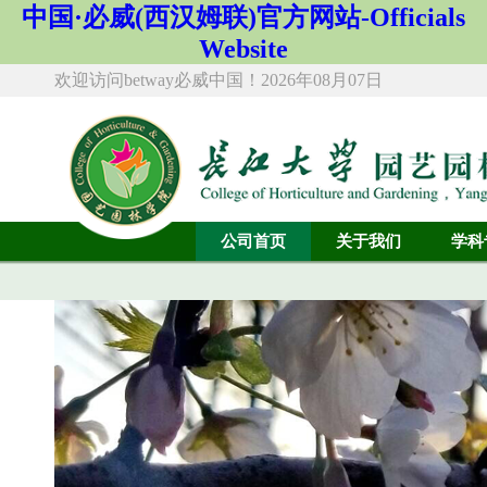
中国·必威(西汉姆联)官方网站-Officials
Website
欢迎访问betway必威中国！
2026年08月07日
公司首页
关于我们
学科