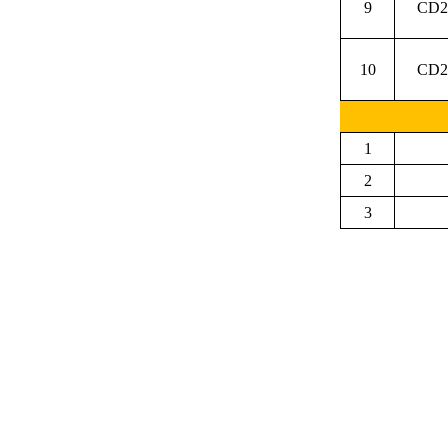
9
CD2
10
CD2
1
2
3